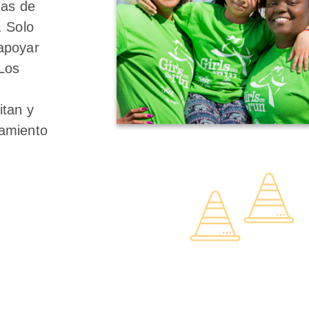
nas de
. Solo
apoyar
 Los
itan y
namiento