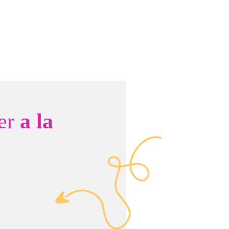
er
a la