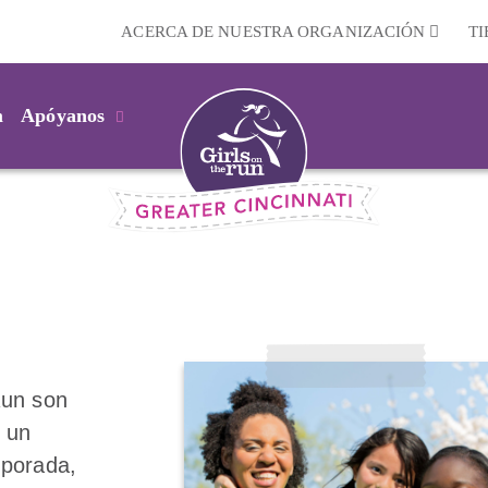
ACERCA DE NUESTRA ORGANIZACIÓN
T
m
Apóyanos
Run son
n un
mporada,