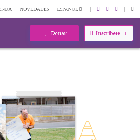
|
|
IENDA
NOVEDADES
ESPAÑOL
Donar
Inscríbete